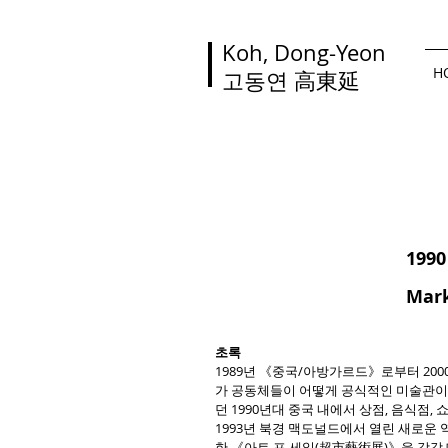
Koh, Dong-Yeon
H
고동연
高東延
19
Mark
초록
1989년 《중국/아방가르드》로부터 2
가 공동체들이 어떻게 공식적인 미술관이
던 1990년대 중국 내에서 상점, 음식점
1993년 북경 맥도널드에서 열린 새로운 역
한 《아트 포 세일(超市藝術展)》을 각각