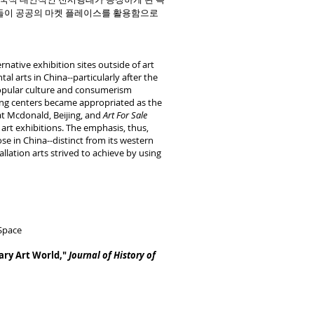
작가들이 공공의 마켓 플레이스를 활용함으로
ative exhibition sites outside of art
 arts in China--particularly after the
 popular culture and consumerism
ing centers became appropriated as the
at Mcdonald, Beijing, and
Art For Sale
 art exhibitions. The emphasis, thus,
ose in China--distinct from its western
llation arts strived to achieve by using
 Space
ary Art World,"
Journal of History of