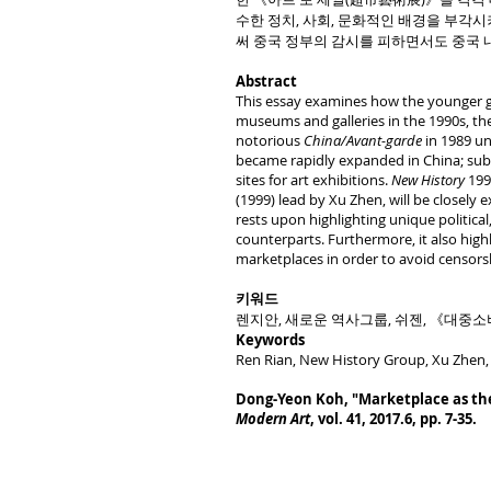
수한 정치, 사회, 문화적인 배경을 부각
써 중국 정부의 감시를 피하면서도 중국 
Abstract
This essay examines how the younger gen
museums and galleries in the 1990s, the
notorious
China/Avant-garde
in 1989 un
became rapidly expanded in China; subs
sites for art exhibitions.
New History
199
(1999) lead by Xu Zhen, will be closely
rests upon highlighting unique political,
counterparts. Furthermore, it also highl
marketplaces in order to avoid censorsh
키워드
렌지안, 새로운 역사그룹, 쉬젠, 《대중소
Keywords
Ren Rian, New History Group, Xu Zhen
Dong-Yeon Koh, "Marketplace as the
Modern Art
, vol. 41, 2017.6, pp. 7-35.