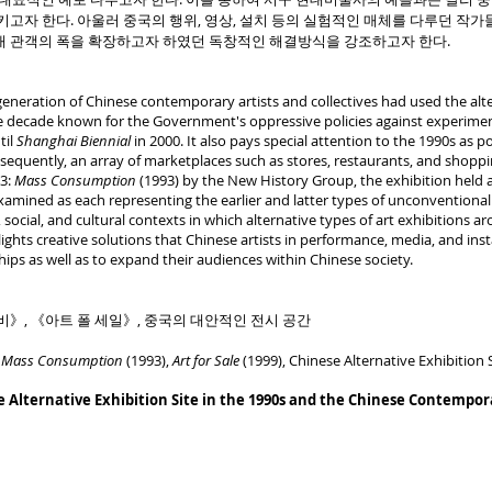
시키고자 한다. 아울러 중국의 행위, 영상, 설치 등의 실험적인 매체를 다루던 
내 관객의 폭을 확장하고자 하였던 독창적인 해결방식을 강조하고자 한다.
eration of Chinese contemporary artists and collectives had used the altern
 decade known for the Government's oppressive policies against experimental
til
Shanghai Biennial
in 2000. It also pays special attention to the 1990s as
equently, an array of marketplaces such as stores, restaurants, and shopp
3:
Mass Consumption
(1993) by the New History Group, the exhibition held 
 examined as each representing the earlier and latter types of unconventional
 social, and cultural contexts in which alternative types of art exhibitions ar
ights creative solutions that Chinese artists in performance, media, and insta
ips as well as to expand their audiences within Chinese society.
비》, 《아트 폴 세일》, 중국의 대안적인 전시 공간
,
Mass Consumption
(1993),
Art for Sale
(1999), Chinese Alternative Exhibition
 Alternative Exhibition Site in the 1990s and the Chinese Contempor