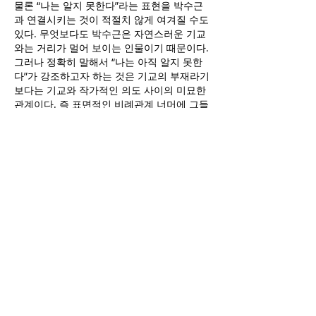
물론 “나는 알지 못한다”라는 표현을 박수근
과 연결시키는 것이 적절치 않게 여겨질 수도
있다. 무엇보다도 박수근은 자연스러운 기교
와는 거리가 멀어 보이는 인물이기 때문이다.
그러나 정확히 말해서 “나는 아직 알지 못한
다”가 강조하고자 하는 것은 기교의 부재라기
보다는 기교와 작가적인 의도 사이의 미묘한
관계이다. 즉 표면적인 비례관계 너머에 그들
간의 복합적인 반전의 관계성이 존재한다는
사실을 “나는 알지 못한다”는 암시한다. 이러
한 측면에서 박수근의 작업에 등장한 의도적
인 기술적 잔재주의 부재, 그럼에도 불구하고
철저하게 계산되고 반복되어져서 체화된 구
도의 간결성은 시사 하는 바가 크다. 게다가
여러 차례 칠해진 불규칙한 표면 안쪽에 위치
한 이미지들은 오히려 관람객의 더 많은 노력
과 집중력을 요한다. 따라서 “나는 알지 못한
다”는 대가에 대한 칭송이자 동시에 밀당의
고수인 거장에 대한 애증어린 표현이기도 하
다.
...중략 (excerpt)